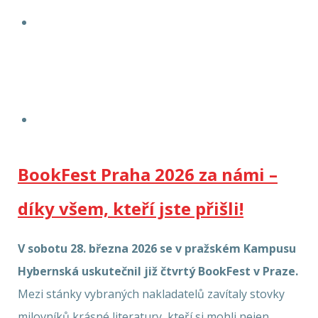
BookFest Praha 2026 za námi –
díky všem, kteří jste přišli!
V sobotu 28. března 2026 se v pražském Kampusu
Hybernská uskutečnil již čtvrtý BookFest v Praze.
Mezi stánky vybraných nakladatelů zavítaly stovky
milovníků krásné literatury, kteří si mohli nejen