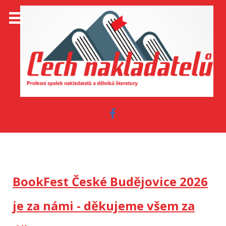
BookFest České Budějovice 2026
je za námi - děkujeme všem za