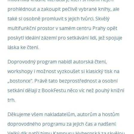
prohlédnout a zakoupit pečlivě vybrané knihy, ale
také si osobně promluvit s jejich tvůrci. Skvělý
multifunkční prostor v samém centru Prahy opět
poskytl ideální zázemí pro setkávání lidí, jež spojuje
láska ke čtení.
Doprovodný program nabídl autorská čtení,
workshopy i možnost vyzkoušet si klasický tisk na
„bostonce". Právě tato bezprostřednost a osobní
setkání dělají z BookFestu něco víc než pouhý knižní
trh.
Děkujeme všem nakladatelům, autorům a hostům
doprovodného programu za jejich čas a nadšení.
Velký dík patří týmu Kampusu Hybernská za skvělou