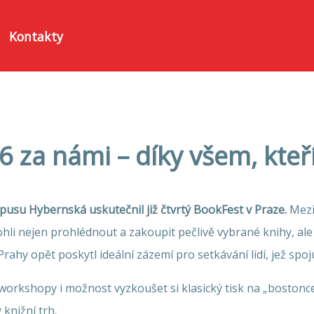
Kontakty
za námi – díky všem, kteří j
usu Hybernská uskutečnil již čtvrtý BookFest v Praze.
Mezi 
ohli nejen prohlédnout a zakoupit pečlivě vybrané knihy, ale 
ahy opět poskytl ideální zázemí pro setkávání lidí, jež spoju
orkshopy i možnost vyzkoušet si klasický tisk na „bostonce
knižní trh.