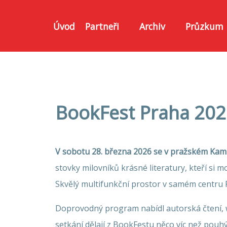
Úvod
Partneři
Archiv
Průzkum
BookFest Praha 2026 
V sobotu 28. března 2026 se v pražském Kamp
stovky milovníků krásné literatury, kteří si m
Skvělý multifunkční prostor v samém centru Pr
Doprovodný program nabídl autorská čtení, w
setkání dělají z BookFestu něco víc než pouhý 