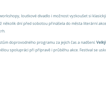
workshopy, loutkové divadlo i možnost vyzkoušet si klasický
už několik dní před sobotou přinášela do města literární akc
rh.
tům doprovodného programu za jejich čas a nadšení.
Velký
ělou spolupráci při přípravě i průběhu akce. Festival se u