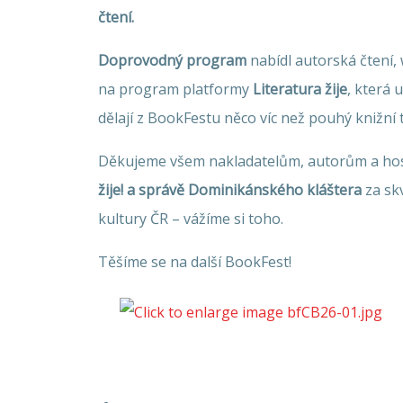
čtení.
Doprovodný program
nabídl autorská čtení, 
na program platformy
Literatura žije
, která 
dělají z BookFestu něco víc než pouhý knižní t
Děkujeme všem nakladatelům, autorům a hos
žije! a správě Dominikánského kláštera
za skv
kultury ČR – vážíme si toho.
Těšíme se na další BookFest!