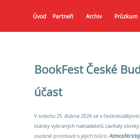
Úvod
Partneři
Archiv
Průzkum
BookFest České Budě
účast
V sobotu 25. dubna 2026 se v českobudějov
stánky vybraných nakladatelů zavítaly stovky 
osobně promluvit s jejich tvůrci.
Atmosférický 