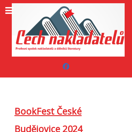
BookFest České
Budějovice 2024