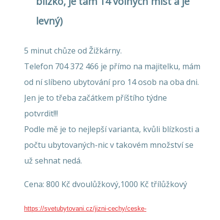
blízko, je tam 14 volných míst a je
levný)
5 minut chůze od Žižkárny.
Telefon 704 372 466 je přímo na majitelku, mám
od ní slíbeno ubytování pro 14 osob na oba dni.
Jen je to třeba začátkem příštího týdne
potvrdit!!!
Podle mě je to nejlepší varianta, kvůli blízkosti a
počtu ubytovaných-nic v takovém množství se
už sehnat nedá.
Cena: 800 Kč dvoulůžkový,1000 Kč třílůžkový
https://svetubytovani.cz/jizni-cechy/ceske-