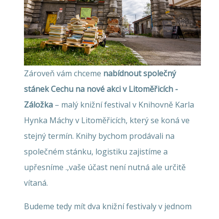
Zároveň vám chceme
nabídnout společný
stánek Cechu na nové akci v Litoměřicích -
Záložka
– malý knižní festival v Knihovně Karla
Hynka Máchy v Litoměřicích, který se koná ve
stejný termín. Knihy bychom prodávali na
společném stánku, logistiku zajistíme a
upřesníme .,vaše účast není nutná ale určitě
vítaná.
Budeme tedy mít dva knižní festivaly v jednom