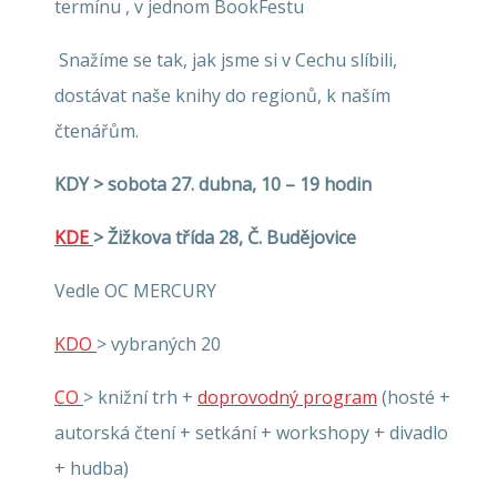
termínu , v jednom BookFestu
Snažíme se tak, jak jsme si v Cechu slíbili,
dostávat naše knihy do regionů, k naším
čtenářům.
KDY > sobota 27. dubna, 10 – 19 hodin
KDE
> Žižkova třída 28, Č. Budějovice
Vedle OC MERCURY
KDO
> vybraných 20
CO
> knižní trh +
doprovodný program
(hosté +
autorská čtení + setkání + workshopy + divadlo
+ hudba)