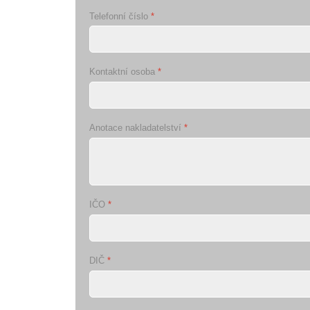
Telefonní číslo
*
Kontaktní osoba
*
Anotace nakladatelství
*
IČO
*
DIČ
*