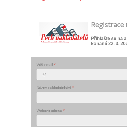
Registrace 
Přihlašte se na 
konané 22. 3. 20
Váš email
*
Název nakladatelství
*
Webová adresa
*