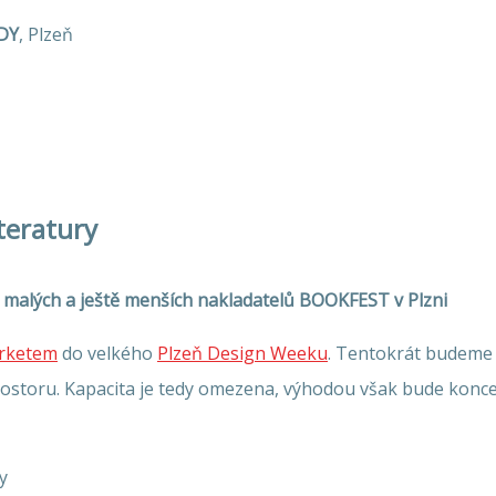
DY
, Plzeň
iteratury
u malých a ještě menších nakladatelů BOOKFEST v Plzni
rketem
do velkého
Plzeň Design Weeku
. Tentokrát budeme 
ostoru. Kapacita je tedy omezena, výhodou však bude konce
y