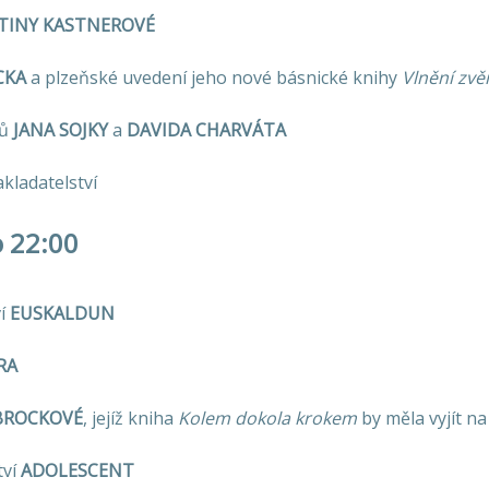
TINY KASTNEROVÉ
CKA
a plzeňské uvedení jeho nové básnické knihy
Vlnění zvě
rů
JANA SOJKY
a
DAVIDA CHARVÁTA
kladatelství
o 22:00
ví
EUSKALDUN
RA
BROCKOVÉ
, jejíž kniha
Kolem dokola krokem
by měla vyjít na
tví
ADOLESCENT