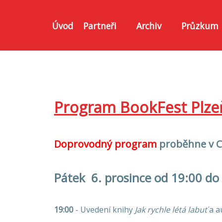
Úvod
Partneři
Archiv
Průzkum
Program BookFest Plze
Doprovodný program
proběhne v C
Pátek 6. prosince od 19:00 do
19:00
- Uvedení knihy
Jak rychle létá labuť
a a