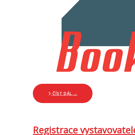
ČÍST DÁL …
Registrace vystavovatel