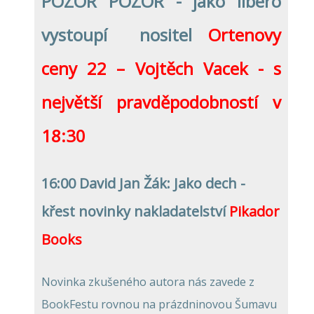
POZOR POZOR - jako libero
vystoupí nositel
Ortenovy
ceny 22 –
Vojtěch Vacek - s
největší pravděpodobností v
18:30
16:00 David Jan Žák: Jako dech -
křest novinky nakladatelství
Pikador
Books
Novinka zkušeného autora nás zavede z
BookFestu rovnou na prázdninovou Šumavu