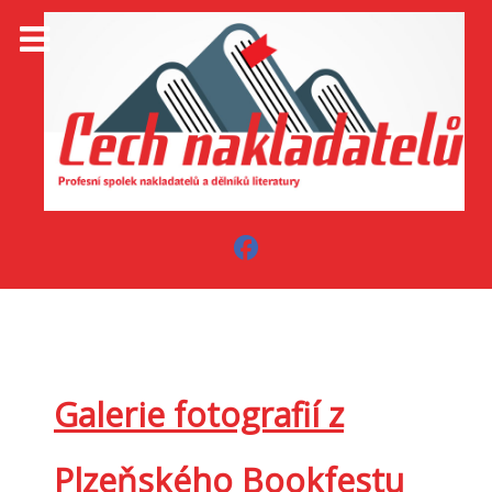
Galerie fotografií z
Plzeňského Bookfestu