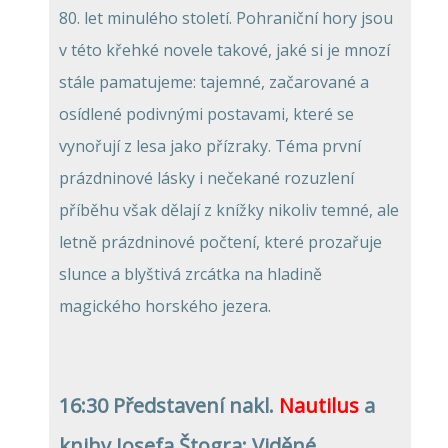
80. let minulého století. Pohraniční hory jsou
v této křehké novele takové, jaké si je mnozí
stále pamatujeme: tajemné, začarované a
osídlené podivnými postavami, které se
vynořují z lesa jako přízraky. Téma první
prázdninové lásky i nečekané rozuzlení
příběhu však dělají z knížky nikoliv temné, ale
letně prázdninové počtení, které prozařuje
slunce a blyštivá zrcátka na hladině
magického horského jezera.
16:30 Představení nakl.
Nautilus
a
knihy
Josefa Štogra: Viděné,