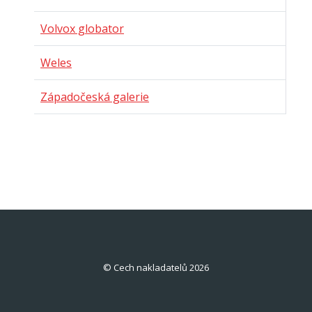
Volvox globator
Weles
Západočeská galerie
© Cech nakladatelů 2026